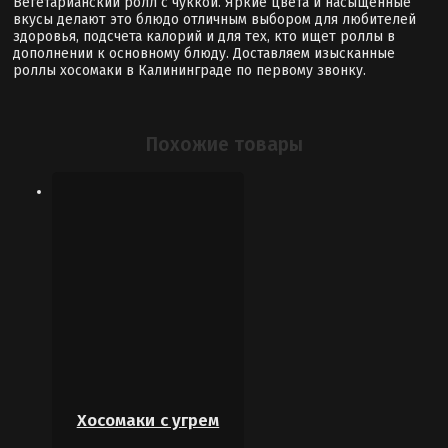
Вегетарианский ролл с чуккой. Яркие цвета и насыщенные
вкусы делают это блюдо отличным выбором для любителей
здоровья, подсчета калорий и для тех, кто ищет роллы в
дополнении к основному блюду. Доставляем изысканные
роллы хосомаки в Калининграде по первому звонку.
Похожие товары
Хосомаки с угрем