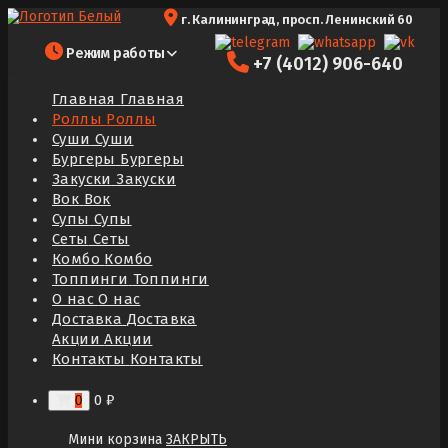
Перейти
г. Калининград, просп. Ленинский 60
к
Доставка еды в Калининграде. Роллы, суши, сеты, комбо,
содержимому
Режим работы
+7 (4012) 906-640
бургеры на заказ
Главная
Главная
Роллы
Роллы
Суши
Суши
Бургеры
Бургеры
Закуски
Закуски
Вок
Вок
Супы
Супы
Сеты
Сеты
Комбо
Комбо
Топпинги
Топпинги
О нас
О нас
Доставка
Доставка
Акции
Акции
Контакты
Контакты
0
₽
0
Мини корзина
ЗАКРЫТЬ