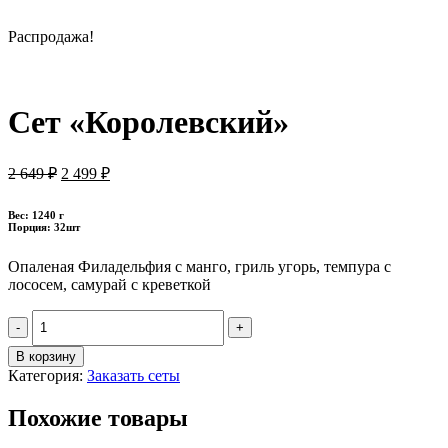
Распродажа!
Новинка
Сет «Королевский»
Первоначальная
Текущая
2 649
₽
2 499
₽
цена
цена:
составляла
2
Вес: 1240 г
2
499 ₽.
Порция: 32шт
649 ₽.
Опаленая Филадельфия с манго, гриль угорь, темпура с
лососем, самурай с креветкой
Quantity
В корзину
Категория:
Заказать сеты
Похожие товары