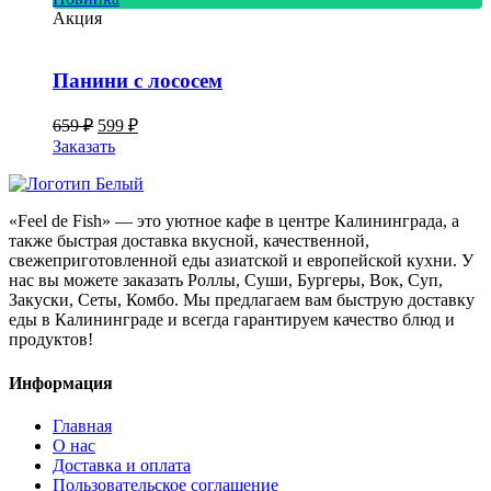
Акция
Панини с лососем
Первоначальная
Текущая
659
₽
599
₽
цена
цена:
Заказать
составляла
599 ₽.
659 ₽.
«Feel de Fish» — это уютное кафе в центре Калининграда, а
также быстрая доставка вкусной, качественной,
свежеприготовленной еды азиатской и европейской кухни. У
нас вы можете заказать Роллы, Суши, Бургеры, Вок, Суп,
Закуски, Сеты, Комбо. Мы предлагаем вам быструю доставку
еды в Калининграде и всегда гарантируем качество блюд и
продуктов!
Информация
Главная
О нас
Доставка и оплата
Пользовательское соглашение