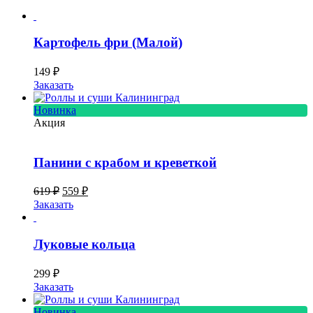
Картофель фри (Малой)
149
₽
Заказать
Новинка
Акция
Панини с крабом и креветкой
Первоначальная
Текущая
619
₽
559
₽
цена
цена:
Заказать
составляла
559 ₽.
619 ₽.
Луковые кольца
299
₽
Заказать
Новинка