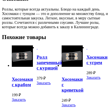
Роллы, которые всегда актуальны. Блюдо на каждый день.
Хосомаки с тунцом — это и дополнение ко множеству блюд, и
самостоятельная закуска. Легкие, вкусные, в меру сытные
роллы. Сочетаются с различными соусами. Лучшие ролы,
которые всегда можно добавить к заказу в Калининграде.
Похожие товары
Ролл
Хосомаки
запеченный
с угрем
с курицей
289
₽
Заказать
379
₽
Хосомаки
Хосомаки
Заказать
с крабом
с
креветкой
199
₽
Заказать
249
₽
Заказать