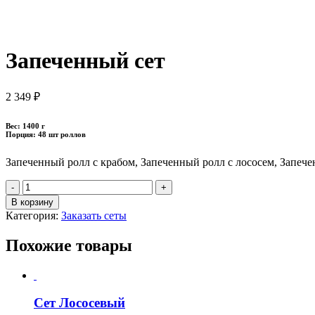
Запеченный сет
2 349
₽
Вес: 1400 г
Порция: 48 шт роллов
Запеченный ролл с крабом, Запеченный ролл с лососем, Запечен
Quantity
В корзину
Категория:
Заказать сеты
Похожие товары
Сет Лососевый